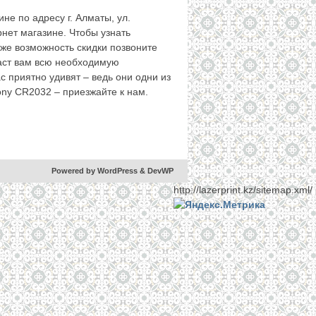
не по адресу г. Алматы, ул.
рнет магазине. Чтобы узнать
кже возможность скидки позвоните
даст вам всю необходимую
 приятно удивят – ведь они одни из
ony CR2032 – приезжайте к нам.
Powered by WordPress
& DevWP
http://lazerprint.kz/sitemap.xml/