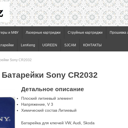
теры и МФУ
Лазерные картриджи
Струйные картриджи
Прошивка 
атарейки
LenKeng
UGREEN
SJCAM
КОНТАКТЫ
арейки Sony CR2032
 Батарейки Sony CR2032
Детальное описание
Плоский литиевый элемент
Напряжение, V 3
Химический состав Литиевый
Батарейка для ключей VW, Audi, Skoda